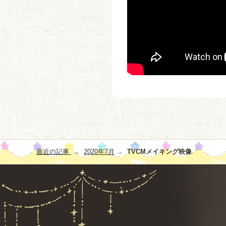
投
稿
最近の記事
2020年7月
TVCMメイキング映像
ナ
ビ
ゲ
ー