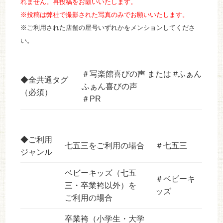
れません。再投稿をお願いいたします。
※投稿は弊社で撮影された写真のみでお願いいたします。
※ご利用された店舗の屋号いずれかをメンションしてくださ
い。
＃写楽館喜びの声 または #ふぁん
◆全共通タグ
ふぁん喜びの声
（必須）
＃PR
◆ご利用
七五三をご利用の場合
＃七五三
ジャンル
ベビーキッズ（七五
＃ベビーキ
三・卒業袴以外）を
ッズ
ご利用の場合
卒業袴（小学生・大学