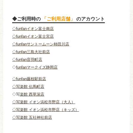
◆ご利用時の
「ご利用店舗」
のアカウント
◇funfanイオン富士南店
◇funfanイオン富士宮店
◇funfanサントームーン柿田川店
◇funfan三島大社前店
◇funfan音羽町店
◇
funfanマークイズ静岡店
◇funfan藤枝駅前店
◇写楽館 伝馬町店
◇写
楽館 西草深店
◇写楽館 イオン浜松市野店（大人）
◇写楽館 イオン浜松市野店（キッズ）
◇写楽館 五社神社前店