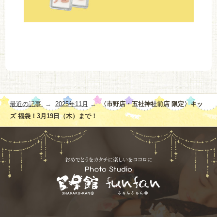
投
最近の記事
2025年11月
〈市野店・五社神社前店 限定〉キッ
稿
ズ 福袋！3月19日（木）まで！
ナ
ビ
ゲ
ー
シ
ョ
ン