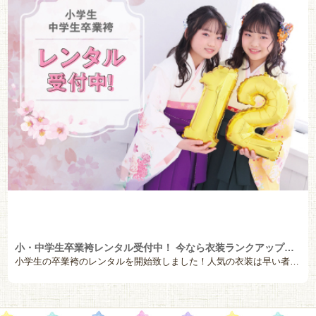
小・中学生卒業袴レンタル受付中！ 今なら衣装ランクアップ半額！！写楽館 伝馬町店のご案内
小学生の卒業袴のレンタルを開始致しました！人気の衣装は早い者勝ちです！来春に素敵な晴れ姿で卒業式をお […]