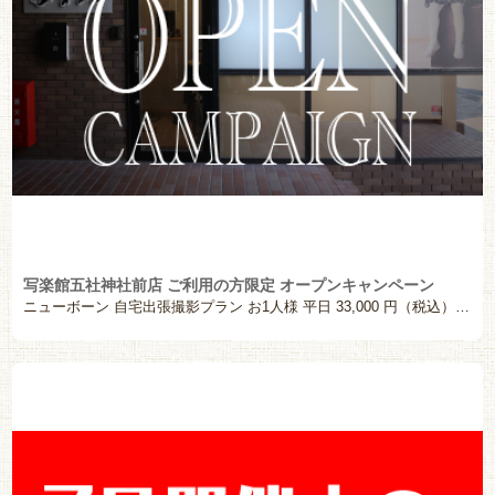
写楽館五社神社前店 ご利用の方限定 オープンキャンペーン
ニューボーン 自宅出張撮影プラン お1人様 平日 33,000 円（税込） 出張撮影料 ＋ データ2 […]