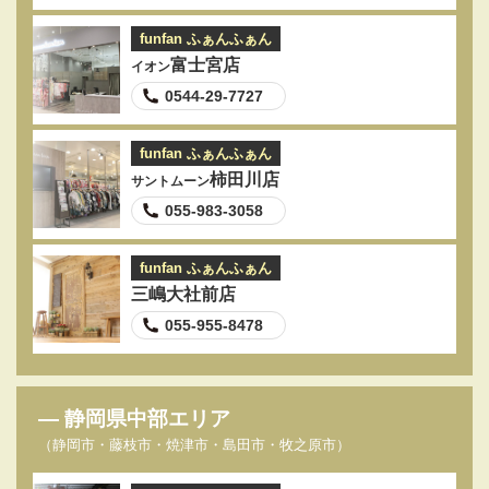
funfan ふぁんふぁん
富士宮店
イオン
0544-29-7727
funfan ふぁんふぁん
柿田川店
サントムーン
055-983-3058
funfan ふぁんふぁん
三嶋大社前店
055-955-8478
静岡県中部エリア
（静岡市・藤枝市・焼津市・島田市・牧之原市）