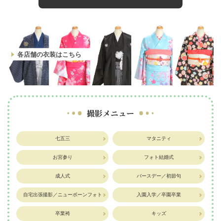
各店舗の衣装はこちら
撮影メニュー
七五三
マタニティ
お宮参り
フォト結婚式
成人式
バースデー／初節句
自宅出張撮影／ニューボーンフォト
入園入学／卒園卒業
卒業袴
キッズ