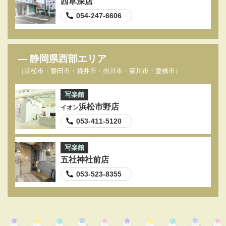
西草深店
054-247-6606
静岡県西部エリア
（浜松市・磐田市・袋井市・掛川市・菊川市・豊橋市）
写楽館
浜松市野店
イオン
053‐411‐5120
写楽館
五社神社前店
053-523-8355