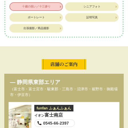
十歳の祝い／十三参り
シニアフォト
ポートレート
証明写真
出張撮影／商品撮影
店舗のご案内
静岡県東部エリア
（富士市・富士宮市・駿東郡・三島市・沼津市・裾野市・御殿場
市・伊豆市）
funfan ふぁんふぁん
富士南店
イオン
0545-66-2397